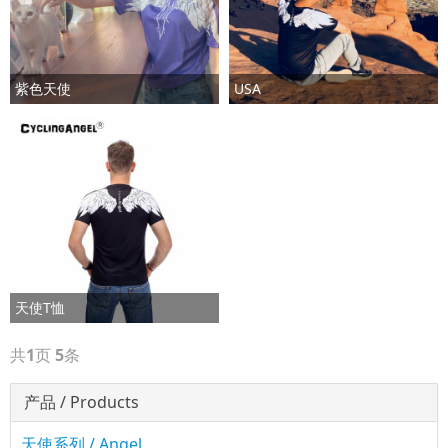
紫色天使
USA
天使T恤
共
1
页
5
条
产品 / Products
天使系列 / Angel